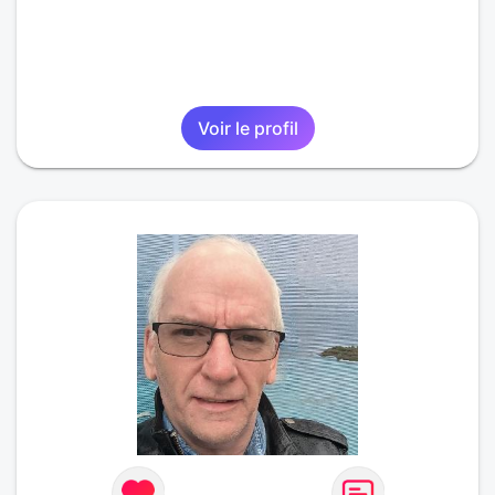
Voir le profil