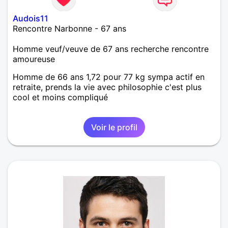
Audois11
Rencontre Narbonne - 67 ans
Homme veuf/veuve de 67 ans recherche rencontre
amoureuse
Homme de 66 ans 1,72 pour 77 kg sympa actif en
retraite, prends la vie avec philosophie c'est plus
cool et moins compliqué
Voir le profil