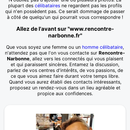
plupart des
célibataires
ne regardent pas les profils
qui n'en possèdent pas. Ce serait dommage de passer
à côté de quelqu'un qui pourrait vous correspondre !
Allez de l'avant sur "www.rencontre-
narbonne.fr"
Que vous soyez une femme ou un
homme célibataire
,
n'attendez pas que l'on vous contacte sur
Rencontre-
Narbonne
, allez vers les connectés qui vous plaisent
et qui paraissent sincères. Entamez la discussion,
parlez de vos centres d'intérêts, de vos passions, de
ce que vous aimez faire durant votre temps libre.
Quand vous aurez établi des contacts intéressants,
proposez un rendez-vous dans un lieu agréable et
propice aux confidences.