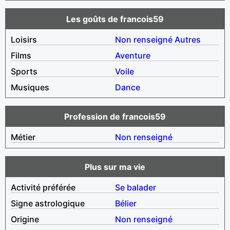
Les goûts de francois59
Loisirs
Non renseigné
Autres
Films
Aventure
Sports
Voile
Musiques
Dance
Profession de francois59
Métier
Non renseigné
Plus sur ma vie
Activité préférée
Se balader
Signe astrologique
Bélier
Origine
Non renseigné