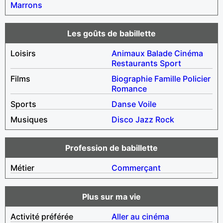
Marrons
Les goûts de babillette
Loisirs
Animaux
Balade
Cinéma
Restaurants
Sport
Films
Biographie
Famille
Policier
Romance
Sports
Danse
Voile
Musiques
Disco
Jazz
Rock
Profession de babillette
Métier
Commerçant
Plus sur ma vie
Activité préférée
Aller au cinéma