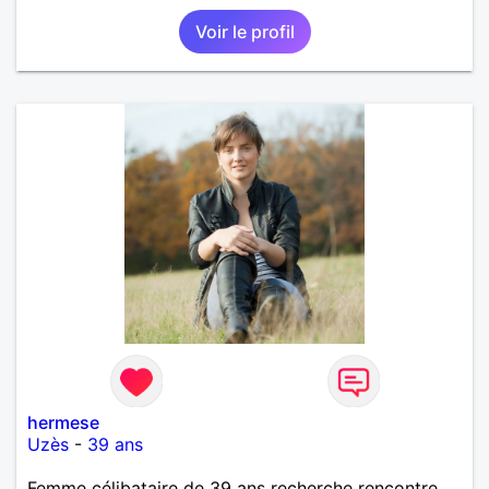
adultes et qui n aurait garder aucun contact avec
Voir le profil
une où plusieurs ex...si vous correspondez à ma
recherche ecrivez moi je vous répondrai...
hermese
Uzès
-
39 ans
Femme célibataire de 39 ans recherche rencontre