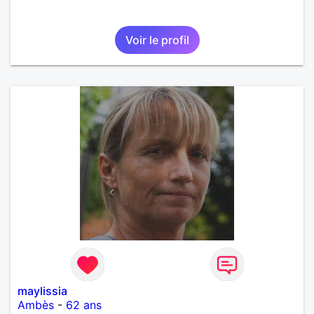
Voir le profil
maylissia
Ambès
-
62 ans