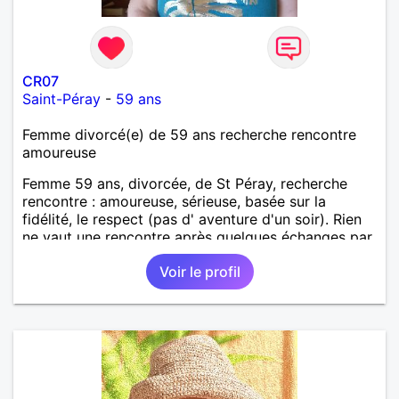
CR07
Saint-Péray
-
59 ans
Femme divorcé(e) de 59 ans recherche rencontre
amoureuse
Femme 59 ans, divorcée, de St Péray, recherche
rencontre : amoureuse, sérieuse, basée sur la
fidélité, le respect (pas d' aventure d'un soir). Rien
ne vaut une rencontre après quelques échanges par
messages pour savoir si il y a un feeling entre les
Voir le profil
deux et le désir de se revoir. Au plaisir de se
découvrir...