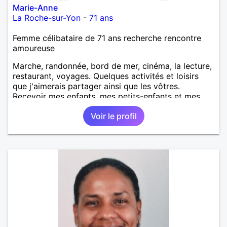
Marie-Anne
La Roche-sur-Yon
-
71 ans
Femme célibataire de 71 ans recherche rencontre
amoureuse
Marche, randonnée, bord de mer, cinéma, la lecture,
restaurant, voyages. Quelques activités et loisirs
que j'aimerais partager ainsi que les vôtres.
Recevoir mes enfants, mes petits-enfants et mes
amis. Bénévolat auprès des enfants à l’école, pour le
Voir le profil
cinéma indépendant... Se rencontrer, être à l’écoute,
échanger avec une personne de confiance, pour une
vie de partage, de tendresse. Les voyages et où
randonnées en France ou à l'étranger à deux en
dehors des sentiers battus me raviraient. Je
m'engage à répondre à votre message. Au plaisir de
vous lire.