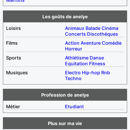
Les goûts de anelye
Loisirs
Animaux
Balade
Cinéma
Concerts
Discothéques
Films
Action
Aventure
Comédie
Horreur
Sports
Athlétisme
Danse
Equitation
Fitness
Musiques
Electro
Hip-hop
Rnb
Techno
Profession de anelye
Métier
Etudiant
Plus sur ma vie