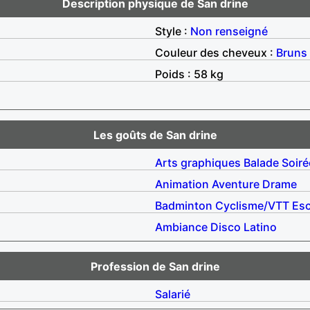
Description physique de San drine
Style :
Non renseigné
Couleur des cheveux :
Bruns
Poids : 58 kg
Les goûts de San drine
Arts graphiques
Balade
Soiré
Animation
Aventure
Drame
Badminton
Cyclisme/VTT
Esc
Ambiance
Disco
Latino
Profession de San drine
Salarié