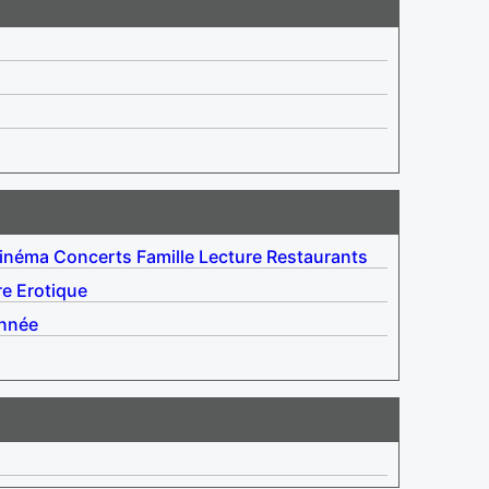
inéma
Concerts
Famille
Lecture
Restaurants
re
Erotique
nnée