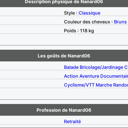
Description physique de Nanard06
Style :
Classique
Couleur des cheveux :
Bruns
Poids : 118 kg
Les goûts de Nanard06
Balade
Bricolage/Jardinage
C
Action
Aventure
Documentai
Cyclisme/VTT
Marche
Rando
Profession de Nanard06
Retraité