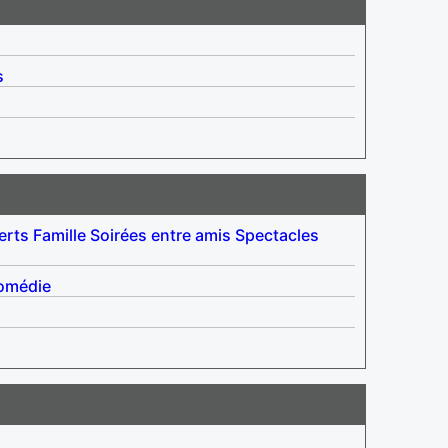
s
erts
Famille
Soirées entre amis
Spectacles
omédie