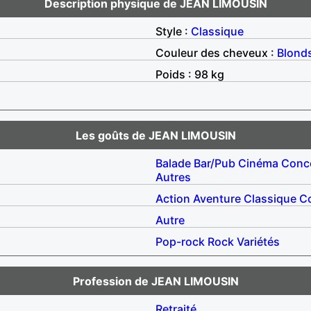
Description physique de JEAN LIMOUSIN
Style :
Classique
Couleur des cheveux :
Blond
Poids : 98 kg
Les goûts de JEAN LIMOUSIN
Balade
Bar/Pub
Cinéma
Conc
Autres
Action
Aventure
Classique
C
Autre
Pop-rock
Rock
Variétés
Profession de JEAN LIMOUSIN
Retraité