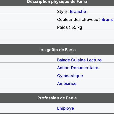
Description physique de Fania
Style :
Branché
Couleur des cheveux :
Bruns
Poids : 55 kg
Les goûts de Fania
Balade
Cuisine
Lecture
Action
Documentaire
Gymnastique
Ambiance
Profession de Fania
Employé