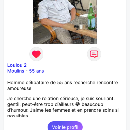
Loulou 2
Moulins
-
55 ans
Homme célibataire de 55 ans recherche rencontre
amoureuse
Je cherche une relation sérieuse, je suis souriant,
gentil, peut-être trop d’ailleurs 😁 beaucoup
d’humour. J’aime les femmes et en prendre soins si
possibles.
Voir le profil