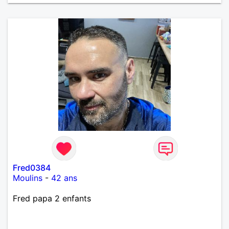
Fred0384
Moulins
-
42 ans
Fred papa 2 enfants