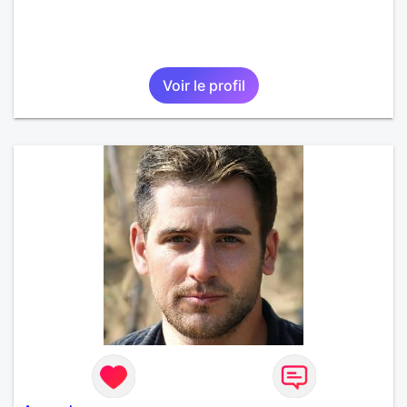
Voir le profil