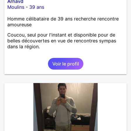
Arnavd
Moulins
-
39 ans
Homme célibataire de 39 ans recherche rencontre
amoureuse
Coucou, seul pour l'instant et disponible pour de
belles découvertes en vue de rencontres sympas
dans la région.
Voir le profil