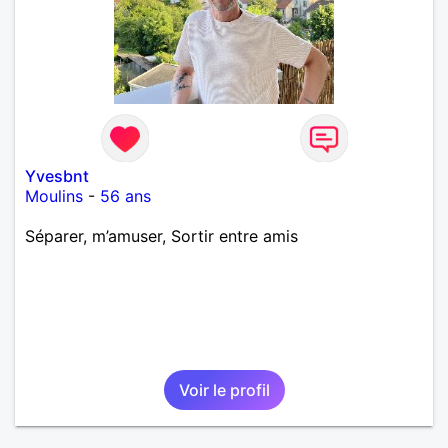
Yvesbnt
Moulins
-
56 ans
Séparer, m’amuser, Sortir entre amis
Voir le profil