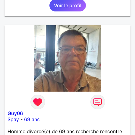
Voir le profil
intense, remplie de joie, de tendresse et pourquoi
pas par la suite d'amour. Déjà dans un premier
temps, se connaître, puis s'apprécier et ensuite
l'avenir nous le dira N'ayez pas peur du niveau
d'étude, je ne me prends pas la tête sur ce niveau.
Mon meilleurs diplôme étant le CEP certificat
d'étude primaire. Avec ce diplôme on sait que je
sais lire, écrire et compter. En raison de mes
principes je ne corresponds pas avec les
demoiselles approchant les moins de 60 ans
Guy06
Spay
-
69 ans
Homme divorcé(e) de 69 ans recherche rencontre