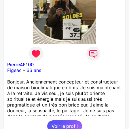
Pierre46100
Figeac
-
66 ans
Bonjour, Anciennement concepteur et constructeur
de maison bioclimatique en bois. Je suis maintenant
à la retraite. Je vis seul, je suis plutôt orienté
spiritualité et énergie mais je suis aussi très
pragmatique et un très bon bricoleur. J’aime la
douceur, la sensualité, le partage . Je ne suis pas
dans le courant de pensée imposé. Je souhaite
rencontrer une personne pour partager,
Voir le profil
expérimenté, découvrir ensemble et se soutenir