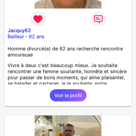
Jacquy63
Bailleul
-
62 ans
Homme divorcé(e) de 62 ans recherche rencontre
amoureuse
Vivre à deux c'est beaucoup mieux. Je souhaite
rencontrer une femme souriante, honnête et sincère
pour passer de bons moments, qui aime plaisanter,
se balader et partager, je le souhaite, notre
complicité. J'aime beaucoup les chantiers de
Voir le profil
randonnée pour se défouler, se relaxer, se détendre
et finalement prendre du bon temps. C'est difficile
de tout dire en quelques lignes. En revanche, vous
pouvez me contacter pour avoir plus
d'informations. A bientôt