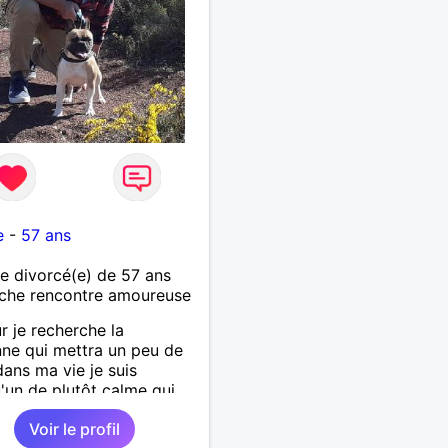
e
-
57 ans
 divorcé(e) de 57 ans
che rencontre amoureuse
r je recherche la
ne qui mettra un peu de
 dans ma vie je suis
'un de plutôt calme qui
es choses simples sans
Voir le profil
de tête, simplement