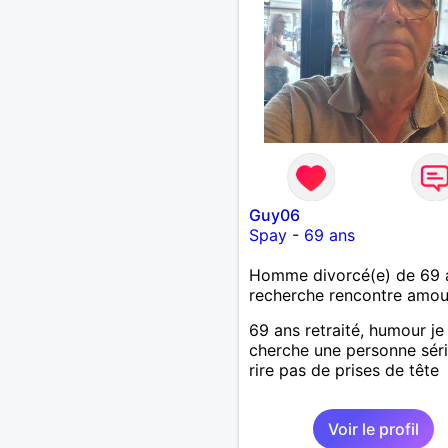
Guy06
Spay
-
69 ans
Homme divorcé(e) de 69 
recherche rencontre amo
69 ans retraité, humour je
cherche une personne séri
rire pas de prises de tête
Voir le profil