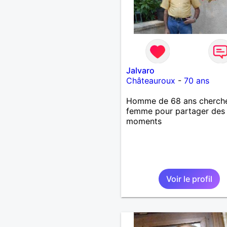
Jalvaro
Châteauroux
-
70 ans
Homme de 68 ans cherch
femme pour partager des
moments
Voir le profil