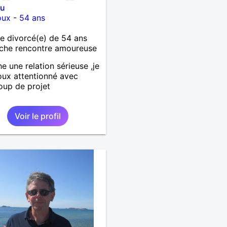
ou
oux
-
54 ans
 divorcé(e) de 54 ans
che rencontre amoureuse
e une relation sérieuse ,je
oux attentionné avec
up de projet
Voir le profil