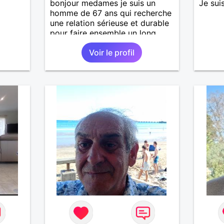
bonjour medames je suis un
Je sui
homme de 67 ans qui recherche
une relation sérieuse et durable
pour faire ensemble un long
chemin avec tout le bonheur de
Voir le profil
l'amour qu'on saura se donner.