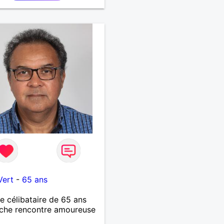
er de belles choses avec
rsonne qui me ressemble
Vert
-
65 ans
célibataire de 65 ans
che rencontre amoureuse