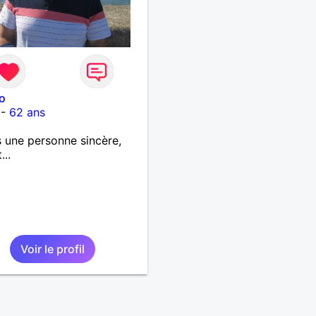
o
-
62 ans
s une personne sincère,
...
Voir le profil