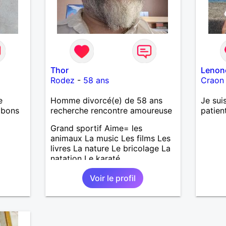
Thor
Lenon
Rodez
-
58 ans
Craon
e
Homme divorcé(e) de 58 ans
Je sui
 bons
recherche rencontre amoureuse
patient
Grand sportif Aime= les
animaux La music Les films Les
livres La nature Le bricolage La
natation Le karaté
Voir le profil