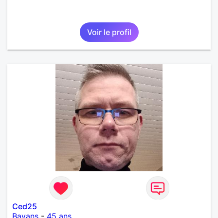
Voir le profil
Ced25
Bavans
-
45 ans