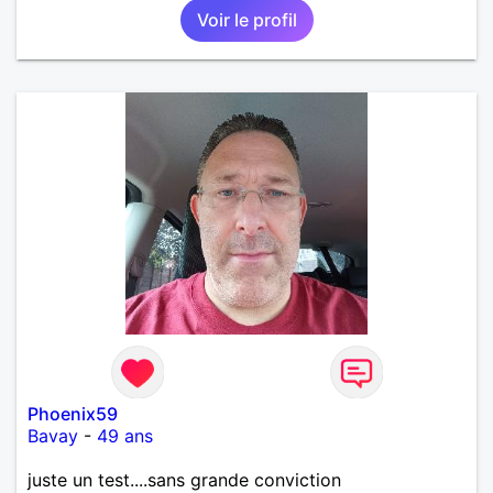
Voir le profil
que je désir temps. Faux profil, profiteuse et autres
joyeuseté passer votre chemin, vous ne
m'intéressez pas du tout!
Phoenix59
Bavay
-
49 ans
juste un test....sans grande conviction