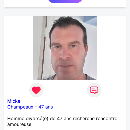
et les calinous réguliers 😊❤️ La solitude finit parfois
par peser, alors si tu es en Nouvelle-Calédonie et
que tu crois encore à un amour vrai, prenons le
temps de discuter… et laissons l’avenir nous guider
🌹
Micke
Champeaux
-
47 ans
Homme divorcé(e) de 47 ans recherche rencontre
amoureuse