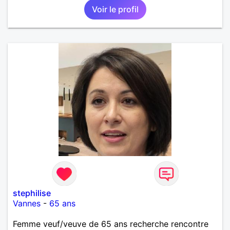
Voir le profil
stephilise
Vannes
-
65 ans
Femme veuf/veuve de 65 ans recherche rencontre