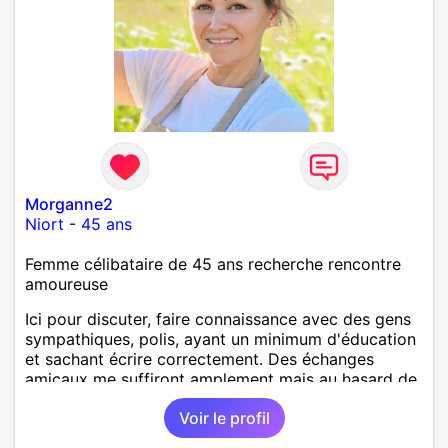
Morganne2
Niort
-
45 ans
Femme célibataire de 45 ans recherche rencontre
amoureuse
Ici pour discuter, faire connaissance avec des gens
sympathiques, polis, ayant un minimum d'éducation
et sachant écrire correctement. Des échanges
amicaux me suffiront amplement mais au hasard de
la vie, si le charme opère, je ne suis pas fermée à
Voir le profil
une éventuelle relation sérieuse avec un homme.