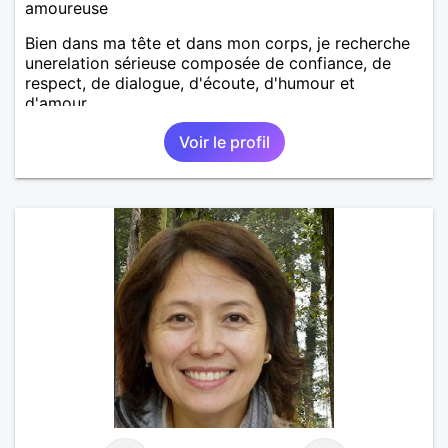
amoureuse
Bien dans ma tête et dans mon corps, je recherche
unerelation sérieuse composée de confiance, de
respect, de dialogue, d'écoute, d'humour et
d'amour.
Voir le profil