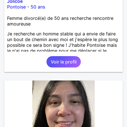
Jolicoe
Pontoise
-
50 ans
Femme divorcé(e) de 50 ans recherche rencontre
amoureuse
Je recherche un homme stable qui a envie de faire
un bout de chemin avec moi et j'espère le plus long
possible ce sera bon signe ! J'habite Pontoise mais
je n'ai pas de problème pour me déplacer si le
courant passe bien.
Voir le profil