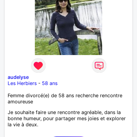
audelyse
Les Herbiers
-
58 ans
Femme divorcé(e) de 58 ans recherche rencontre
amoureuse
Je souhaite faire une rencontre agréable, dans la
bonne humeur, pour partager mes joies et explorer
la vie à deux.