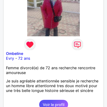
Ombeline
Evry
-
72 ans
Femme divorcé(e) de 72 ans recherche rencontre
amoureuse
Je suis agréable attentionnée sensible je recherche
un homme libre attentionné tres doux motivé pour
une très belle longue histoire sérieuse et sincère
Voir le profil